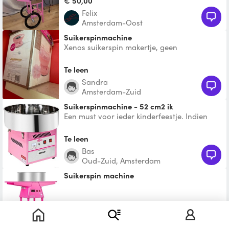
€ 50,00
voor +/- 30
Felix
Amsterdam-Oost
Suikerspinmachine
Xenos suikerspin makertje, geen
professioneel apparaat.
Te leen
Sandra
Amsterdam-Zuid
Suikerspinmachine - 52 cm2 ik
Een must voor ieder kinderfeestje. Indien
gewenst lever ik het suikerspin apparaat
inclusief suiker
Te leen
Bas
Oud-Zuid, Amsterdam
Suikerspin machine
€ 50,00
Trivor