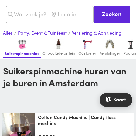
Zoeken
Alles
/
Party, Event & Tuinfeest
/
Versiering & Aankleding
Chocoladefontein
Gastoeter
Kerstslinger
Podiu
Suikerspinmachine
Suikerspinmachine huren van
je buren in Amsterdam
Kaart
Cotton Candy Machine | Candy floss
machine
Suikerspinmachine op wielen te huur - €50
per dag Prijs is inclusief suiker en stokjes