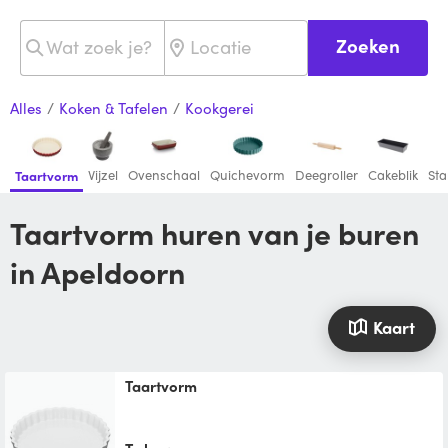
Zoeken
Alles
/
Koken & Tafelen
/
Kookgerei
Vijzel
Ovenschaal
Quichevorm
Deegroller
Cakeblik
St
Taartvorm
Taartvorm huren van je buren
in Apeldoorn
Kaart
Taartvorm