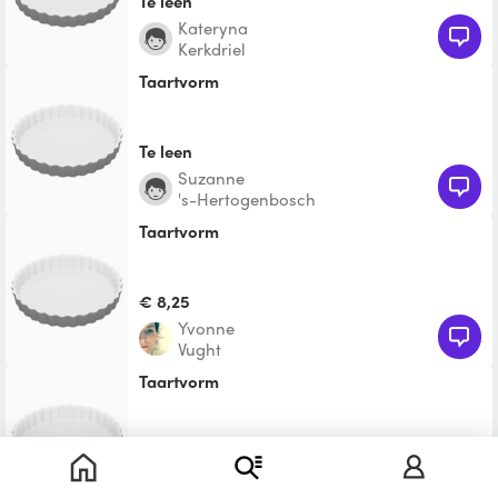
Te leen
Kateryna
Kerkdriel
Taartvorm
Te leen
Suzanne
's-Hertogenbosch
taartvorm
€ 8,25
Yvonne
Vught
Taartvorm
Te leen
Toufik