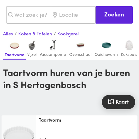
Zoeken
Alles
/
Koken & Tafelen
/
Kookgerei
Vijzel
Vacuumpomp
Ovenschaal
Quichevorm
Koksbuis
Taartvorm
Taartvorm huren van je buren
in S Hertogenbosch
Kaart
Taartvorm