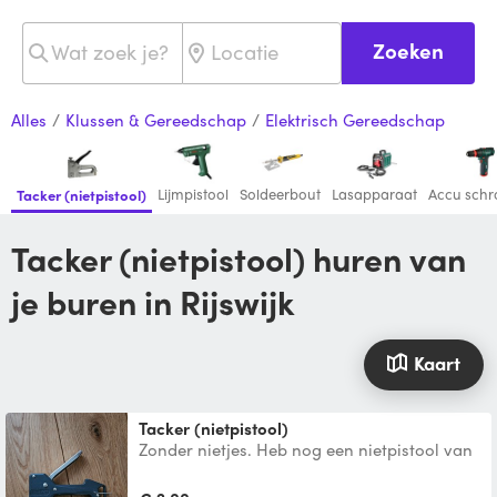
Zoeken
Alles
/
Klussen & Gereedschap
/
Elektrisch Gereedschap
Lijmpistool
Soldeerbout
Lasapparaat
Accu schro
Tacker (nietpistool)
Tacker (nietpistool) huren van
je buren in Rijswijk
Kaart
Tacker (nietpistool)
Zonder nietjes. Heb nog een nietpistool van
merk Stanley.