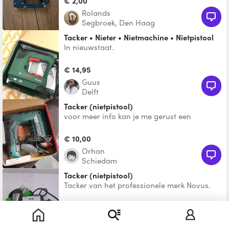
€ 2,00
Rolands
Segbroek, Den Haag
Tacker • Nieter • Nietmachine • Nietpistool
In nieuwstaat.
€ 14,95
Guus
Delft
Tacker (nietpistool)
voor meer info kan je me gerust een
berichtje sturen
€ 10,00
Orhan
Schiedam
Tacker (nietpistool)
Tacker van het professionele merk Novus.
Geschikt voor krammen (nieten) tussen de 6
en 14 mm. Ook ge
€ 2,00
Marijn