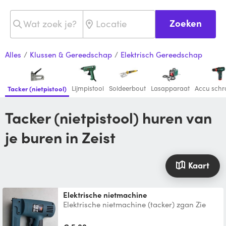
Zoeken
Alles
/
Klussen & Gereedschap
/
Elektrisch Gereedschap
Lijmpistool
Soldeerbout
Lasapparaat
Accu schro
Tacker (nietpistool)
Tacker (nietpistool) huren van
je buren in Zeist
Kaart
elektrische nietmachine
Elektrische nietmachine (tacker) zgan Zie
foto voor de specificaties. Exclusief
nietjes/spijkers