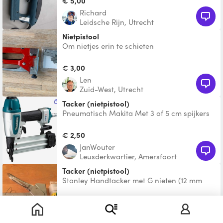
€ 5,00
Richard
Leidsche Rijn, Utrecht
Nietpistool
Om nietjes erin te schieten
€ 3,00
Len
Zuid-West, Utrecht
Tacker (nietpistool)
Pneumatisch Makita Met 3 of 5 cm spijkers
Handig voor panlatten Excl. compressor
€ 2,50
JanWouter
Leusderkwartier, Amersfoort
Tacker (nietpistool)
Stanley Handtacker met G nieten (12 mm
diep, 11,5 mm breed).
€ 1,50
Sander