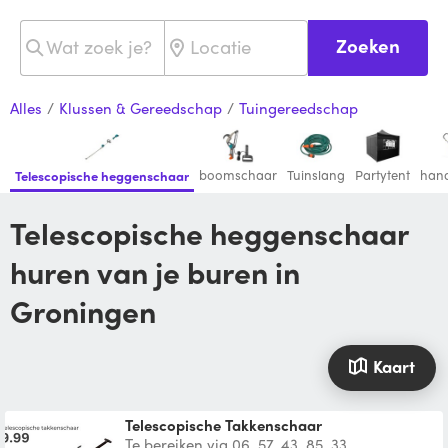
Zoeken
Alles
/
Klussen & Gereedschap
/
Tuingereedschap
boomschaar
Tuinslang
Partytent
han
Telescopische heggenschaar
Telescopische heggenschaar
huren van je buren in
Groningen
Kaart
Telescopische Takkenschaar
Te bereiken via 06. 57. 43. 85. 33.