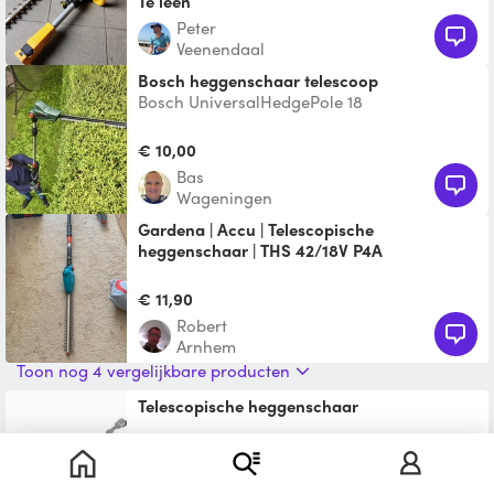
Te leen
Peter
Veenendaal
Bosch heggenschaar telescoop
Bosch UniversalHedgePole 18
€ 10,00
Bas
Wageningen
Gardena | Accu | Telescopische
heggenschaar | THS 42/18V P4A
Huurvoorwaarden:
https://sites.google.com/view/robert-
€ 11,90
velhorst/about-me/career-
Robert
future/dienstverleni
Arnhem
Toon nog 4 vergelijkbare producten
telescopische heggenschaar
Te leen