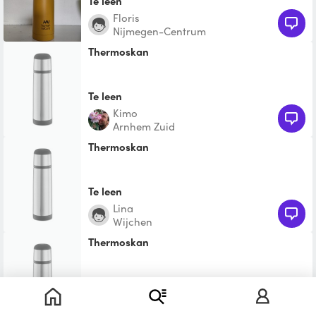
Te leen
Floris
Nijmegen-Centrum
thermoskan
Te leen
Kimo
Arnhem Zuid
Thermoskan
Te leen
Lina
Wijchen
thermoskan
Te leen
Frank