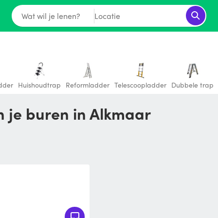
Wat wil je lenen?
Locatie
dder
Huishoudtrap
Reformladder
Telescoopladder
Dubbele trap
n je buren in Alkmaar