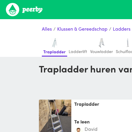
Alles
/
Klussen & Gereedschap
/
Ladders
Ladderlift
Vouwladder
Schuifla
Trapladder
Trapladder huren va
Trapladder
Te leen
David