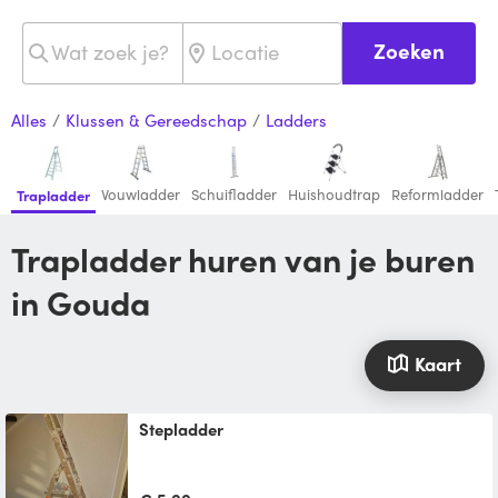
Zoeken
Alles
/
Klussen & Gereedschap
/
Ladders
Vouwladder
Schuifladder
Huishoudtrap
Reformladder
Trapladder
Trapladder huren van je buren
in Gouda
Kaart
Stepladder