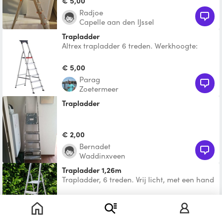
€ 5,00
Radjoe
Capelle aan den IJssel
Trapladder
Altrex trapladder 6 treden. Werkhoogte:
320cm
€ 5,00
Parag
Zoetermeer
Trapladder
€ 2,00
Bernadet
Waddinxveen
trapladder 1,26m
Trapladder, 6 treden. Vrij licht, met een hand
te tillen.
€ 10,50
Ido