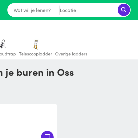
Wat wil je lenen?
Locatie
houdtrap
Telescoopladder
Overige ladders
 je buren in Oss