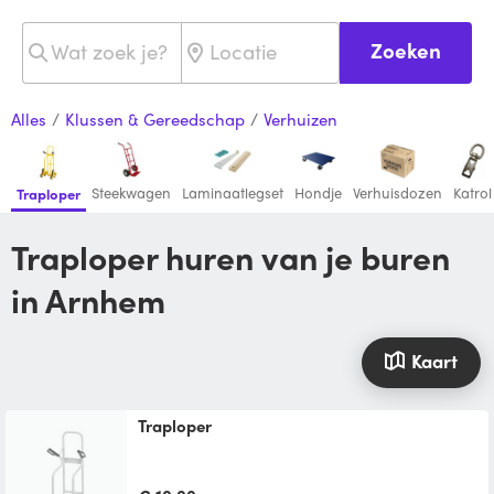
Zoeken
Alles
/
Klussen & Gereedschap
/
Verhuizen
Steekwagen
Laminaatlegset
Hondje
Verhuisdozen
Katrol
Traploper
Traploper huren van je buren
in Arnhem
Kaart
Traploper