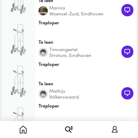
Te leen
Marina
Woensel-Zuid, Eindhoven
Traploper
Te leen
timvangestel
Stratum, Eindhoven
Traploper
Te leen
Mathijs
Valkenswaard
Traploper
Te leen
Qing