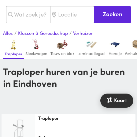
Zoeken
Alles
/
Klussen & Gereedschap
/
Verhuizen
Steekwagen
Touw en blok
Laminaatlegset
Hondje
Verhu
Traploper
Traploper huren van je buren
in Eindhoven
Kaart
Traploper