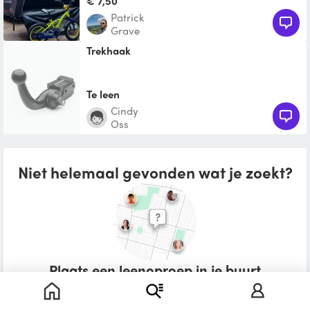
€ 7,50
Patrick
Grave
Trekhaak
Te leen
Cindy
Oss
Niet helemaal gevonden wat je zoekt?
Plaats een leenoproep in je buurt
Wat zou je willen lenen?