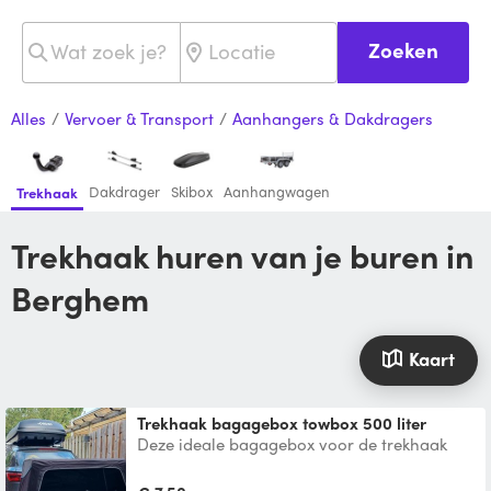
Zoeken
Alles
/
Vervoer & Transport
/
Aanhangers & Dakdragers
Dakdrager
Skibox
Aanhangwagen
Trekhaak
Trekhaak huren van je buren in
Berghem
Kaart
Trekhaak bagagebox towbox 500 liter
Deze ideale bagagebox voor de trekhaak
geeft je een enorme hoeveelheid extra
bergruimte zonder heel