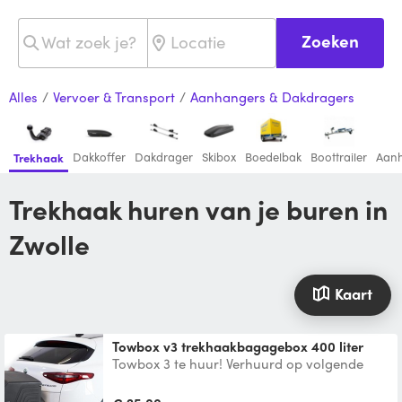
Zoeken
Alles
/
Vervoer & Transport
/
Aanhangers & Dakdragers
Dakkoffer
Dakdrager
Skibox
Boedelbak
Boottrailer
Aan
Trekhaak
Trekhaak huren van je buren in
Zwolle
Kaart
Towbox v3 trekhaakbagagebox 400 liter
Towbox 3 te huur! Verhuurd op volgende
data: - 26 aug t/m 8 sept 2024 Eerste dag
betaald je €25.00