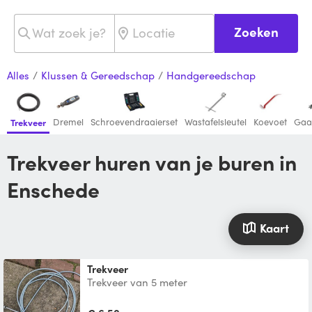
Zoeken
Alles
/
Klussen & Gereedschap
/
Handgereedschap
Dremel
Schroevendraaierset
Wastafelsleutel
Koevoet
Gaa
Trekveer
Trekveer huren van je buren in
Enschede
Kaart
Trekveer
Trekveer van 5 meter