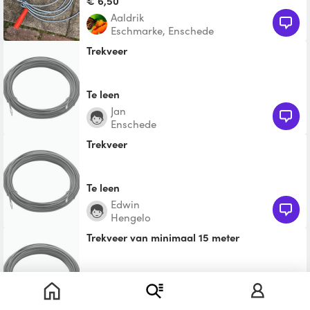
€ 6,50
Aaldrik
Eschmarke, Enschede
Trekveer
Te leen
Jan
Enschede
Trekveer
Te leen
Edwin
Hengelo
trekveer van minimaal 15 meter
Te leen
René