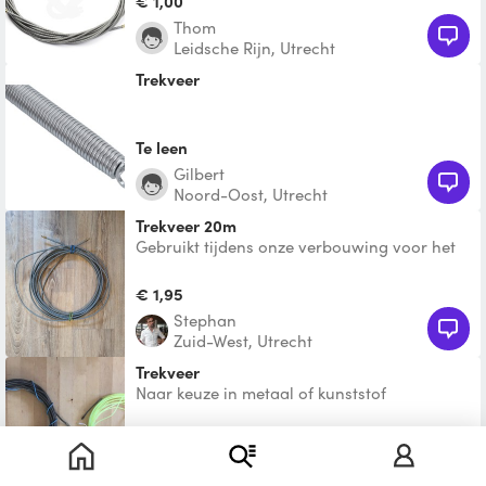
€ 1,00
Thom
Leidsche Rijn, Utrecht
trekveer
Te leen
Gilbert
Noord-Oost, Utrecht
Trekveer 20m
Gebruikt tijdens onze verbouwing voor het
trekken van kabels. Zeer lichte kink aan het
begin (na ong
€ 1,95
Stephan
Zuid-West, Utrecht
Trekveer
Naar keuze in metaal of kunststof
Te leen
Edwin