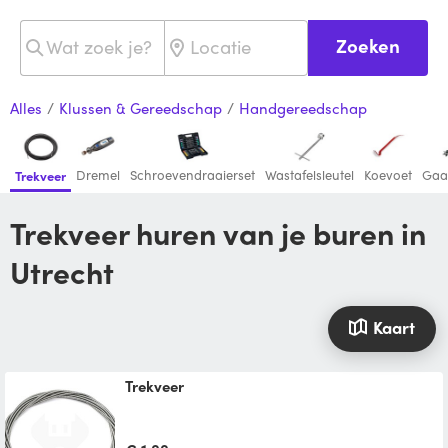
Zoeken
Alles
/
Klussen & Gereedschap
/
Handgereedschap
Dremel
Schroevendraaierset
Wastafelsleutel
Koevoet
Gaa
Trekveer
Trekveer huren van je buren in
Utrecht
Kaart
Trekveer