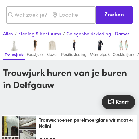
Zoeken
Alles
/
Kleding & Kostuums
/
Gelegenheidskleding | Dames
Feestjurk
Blazer
Positiekleding
Mantelpak
Cocktailjurk
Trouwjurk
Trouwjurk huren van je buren
in Delfgauw
Kaart
Trouwschoenen parelmoerglans wit maat 41
Nalini
Parelmoerschoen met enigzins hoog hakje
met een golfmotiefje