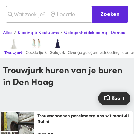
Zoeken
Alles
/
Kleding & Kostuums
/
Gelegenheidskleding | Dames
Cocktailjurk
Galajurk
Overige gelegenheidskleding | dame
Trouwjurk
Trouwjurk huren van je buren
in Den Haag
Kaart
Trouwschoenen parelmoerglans wit maat 41
Nalini
Parelmoerschoen met enigzins hoog hakje
met een golfmotiefje