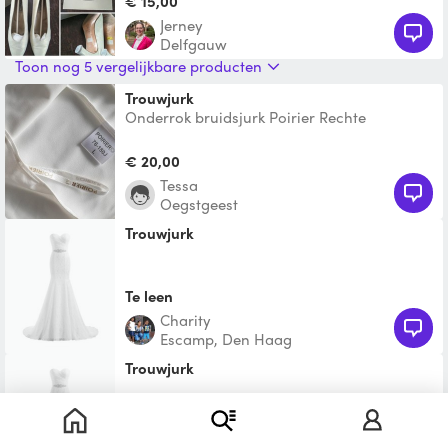
€ 15,00
Jerney
Delfgauw
Toon nog 5 vergelijkbare producten
Trouwjurk
Onderrok bruidsjurk Poirier Rechte
elastische onderrok van Poirier (helemaal
nieuw), maat L, dat gaa
€ 20,00
Tessa
Oegstgeest
Trouwjurk
Te leen
Charity
Escamp, Den Haag
trouwjurk
€ 112,50