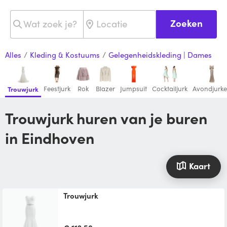
Zoeken
Alles
/
Kleding & Kostuums
/
Gelegenheidskleding | Dames
Feestjurk
Rok
Blazer
Jumpsuit
Cocktailjurk
Avondjurk
Trouwjurk
Trouwjurk huren van je buren
in Eindhoven
Kaart
trouwjurk