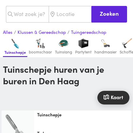
Zoeken
Alles
/
Klussen & Gereedschap
/
Tuingereedschap
boomschaar
Tuinslang
Partytent
handmaaier
Schoffe
Tuinschepje
Tuinschepje huren van je
buren in Den Haag
Kaart
Tuinschepje