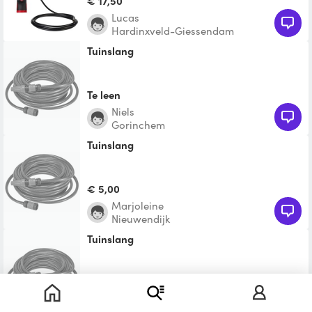
€ 17,50
Lucas
Hardinxveld-Giessendam
Tuinslang
Te leen
Niels
Gorinchem
Tuinslang
€ 5,00
Marjoleine
Nieuwendijk
Tuinslang
Te leen
Dick