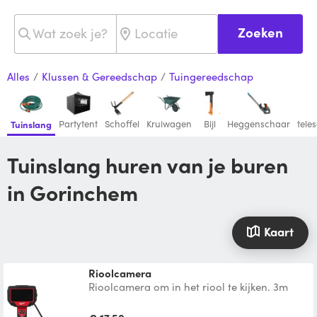
Zoeken
Alles
/
Klussen & Gereedschap
/
Tuingereedschap
Partytent
Schoffel
Kruiwagen
Bijl
Heggenschaar
tele
Tuinslang
Tuinslang huren van je buren
in Gorinchem
Kaart
Rioolcamera
Rioolcamera om in het riool te kijken. 3m
lang