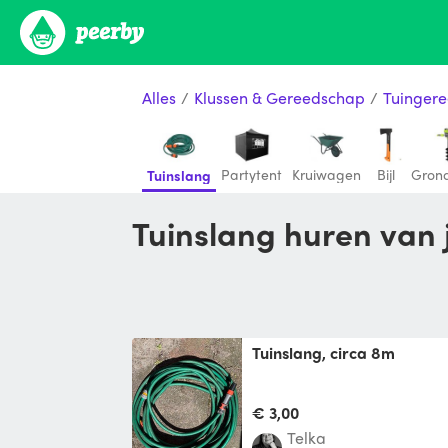
Alles
/
Klussen & Gereedschap
/
Tuinger
Partytent
Kruiwagen
Bijl
Gron
Tuinslang
Tuinslang huren van
Tuinslang, circa 8m
€ 3,00
Telka