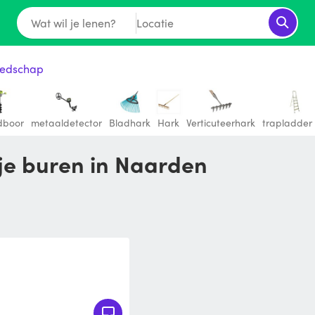
Wat wil je lenen?
Locatie
eedschap
dboor
metaaldetector
Bladhark
Hark
Verticuteerhark
trapladder
 je buren in Naarden