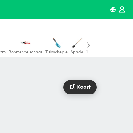
 2m
Boomsnoeischaar
Tuinschepje
Spade
Tuinsproeier
Overige t
Kaart