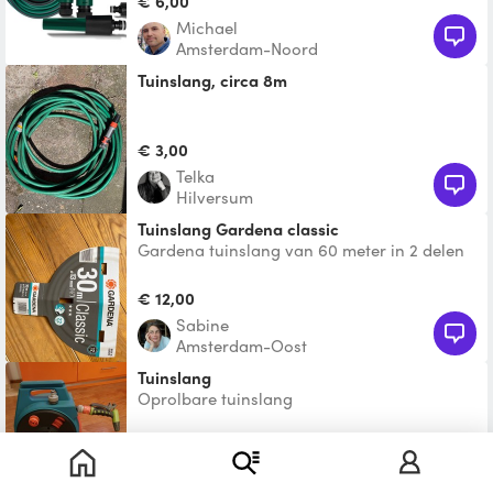
€ 6,00
Michael
Amsterdam-Noord
Tuinslang, circa 8m
€ 3,00
Telka
Hilversum
Tuinslang Gardena classic
Gardena tuinslang van 60 meter in 2 delen
met koppelstuk. Aansluiting aan kraan en
spuit.
€ 12,00
Sabine
Amsterdam-Oost
Tuinslang
Oprolbare tuinslang
€ 4,00
Wladimir