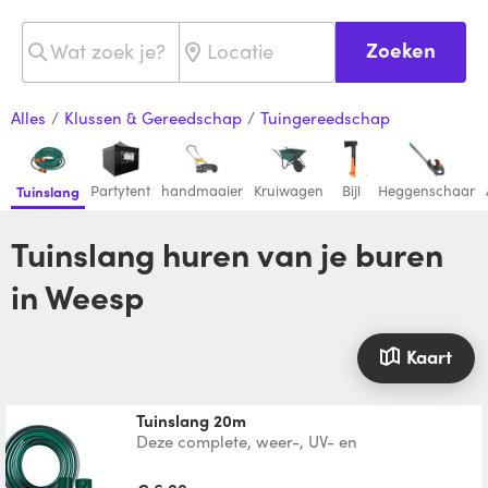
Zoeken
Alles
/
Klussen & Gereedschap
/
Tuingereedschap
Partytent
handmaaier
Kruiwagen
Bijl
Heggenschaar
Tuinslang
Tuinslang huren van je buren
in Weesp
Kaart
Tuinslang 20m
Deze complete, weer-, UV- en
temperatuurbestendige set bestaat uit een
20 meter lange slang, aanslui