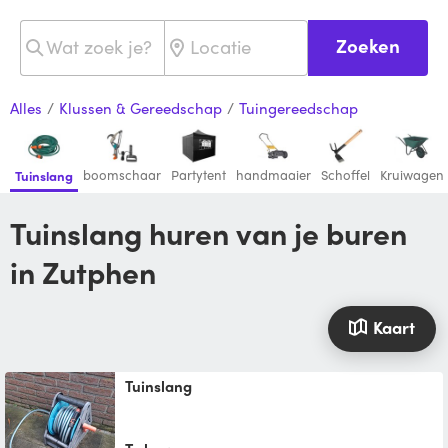
Zoeken
Alles
/
Klussen & Gereedschap
/
Tuingereedschap
boomschaar
Partytent
handmaaier
Schoffel
Kruiwagen
Tuinslang
Tuinslang huren van je buren
in Zutphen
Kaart
Tuinslang