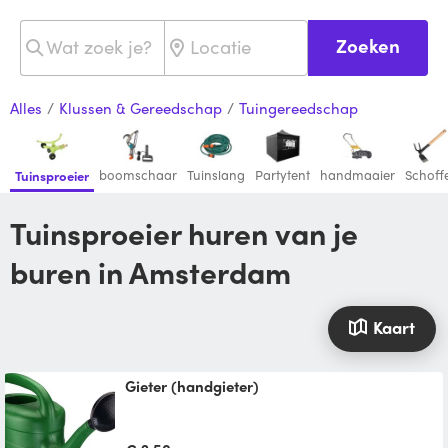
Zoeken
Alles
/
Klussen & Gereedschap
/
Tuingereedschap
boomschaar
Tuinslang
Partytent
handmaaier
Schoffe
Tuinsproeier
Tuinsproeier huren van je
buren in Amsterdam
Kaart
Gieter (handgieter)