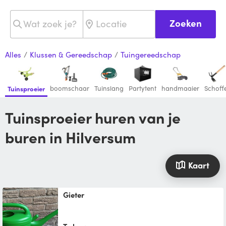
Zoeken
Alles
/
Klussen & Gereedschap
/
Tuingereedschap
boomschaar
Tuinslang
Partytent
handmaaier
Schoffe
Tuinsproeier
Tuinsproeier huren van je
buren in Hilversum
Kaart
Gieter