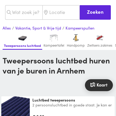
Zoeken
Alles
/
Vakantie, Sport & Vrije tijd
/
Kampeerspullen
Kampeertafel
Handpomp
Zwitsers zakmes
Tweepersoons luchtbed
Tweepersoons luchtbed huren
van je buren in Arnhem
Kaart
luchtbed tweepersoons
2 persoonsluchtbed in goede staat. Je kan er
desgewenst gratis de elekyrische pomp bij
lenen.