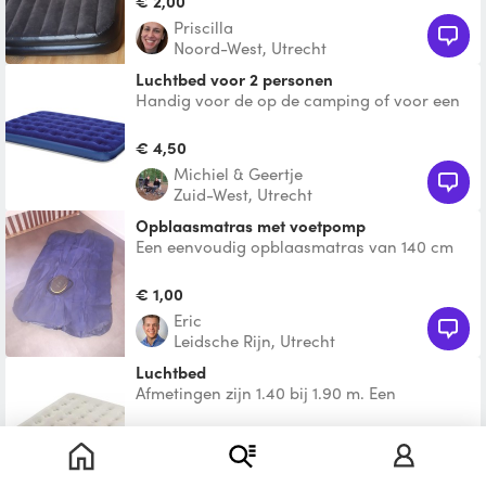
€ 2,00
Priscilla
Noord-West, Utrecht
Luchtbed voor 2 personen
Handig voor de op de camping of voor een
logé.
€ 4,50
Michiel & Geertje
Zuid-West, Utrecht
Opblaasmatras met voetpomp
Een eenvoudig opblaasmatras van 140 cm
breed. Komt met voetpomp
€ 1,00
Eric
Leidsche Rijn, Utrecht
Luchtbed
Afmetingen zijn 1.40 bij 1.90 m. Een
elektrische- of handpomp zit erbij als je wilt.
€ 5,00
Lisa