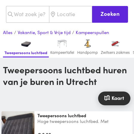
Zoeken
Alles
/
Vakantie, Sport & Vrije tijd
/
Kampeerspullen
Kampeertafel
Handpomp
Zwitsers zakmes
Tweepersoons luchtbed
Tweepersoons luchtbed huren
van je buren in Utrecht
Kaart
Tweepersoons luchtbed
Hoge tweepersoons luchtbed. Met
ingebouwde elektrische pomp die hem
opblaast en ook leeg maakt.