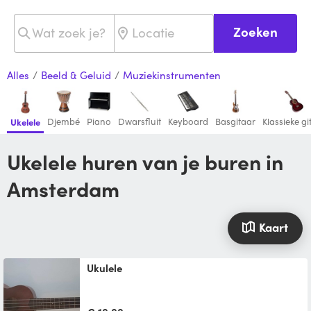
Zoeken
Alles
/
Beeld & Geluid
/
Muziekinstrumenten
Djembé
Piano
Dwarsfluit
Keyboard
Basgitaar
Klassieke gi
Ukelele
Ukelele huren van je buren in
Amsterdam
Kaart
Ukulele