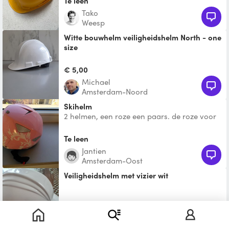
Te leen
Tako
Weesp
Witte bouwhelm veiligheidshelm North - one
size
Witte bouwhelm verstelbaar in alle maten
€ 5,00
Michael
Amsterdam-Noord
skihelm
2 helmen, een roze een paars. de roze voor
ongeveer 5-6 jaar, de paarse 8/9 jaar oud.
op de paarse z
Te leen
Jantien
Amsterdam-Oost
veiligheidshelm met vizier wit
€ 3,00
Ibrahim