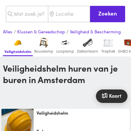
Zoeken
Alles
/
Klussen & Gereedschap
/
Veiligheid & Bescherming
Bouwlamp
Looplamp
Zaklantaarn
Traphek
EHBO k
Veiligheidshelm
Veiligheidshelm huren van je
buren in Amsterdam
Kaart
Veiligheidshelm