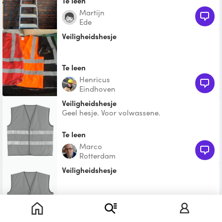
Te leen
Martijn
Ede
Veiligheidshesje
Te leen
Henricus
Eindhoven
Veiligheidshesje
Geel hesje. Voor volwassene.
Te leen
Marco
Rotterdam
Veiligheidshesje
Te leen
Wendy