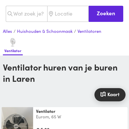
Zoeken
Alles
/
Huishouden & Schoonmaak
/
Ventilatoren
Ventilator
Ventilator huren van je buren
in Laren
Kaart
Ventilator
Eurom, 65 W