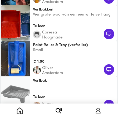
Amsterdam
Verfbakken
Vier grote, waarvan één een witte verflaag
heeft, de anderen zijn relatief schoon
gekregen. En één k
Te leen
Caressa
Hoogmade
Paint Roller & Tray (verfroller)
Small
€ 1,00
Oliver
Amsterdam
Verfbak
Te leen
Jannes
Amsterdam
Verfbak