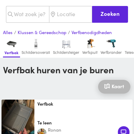
Zoeken
Alles
/
Klussen & Gereedschap
/
Verfbenodigdheden
Schildersoverall
Schildersteiger
Verfspuit
Verfbrander
Teles
Verfbak
Verfbak huren van je buren
Kaart
Verfbak
Te leen
Ronan