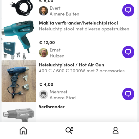
€ 5,00
Evert
Almere Buiten
Makita verfbrander/heteluchtpistool
Heteluchtpistool met diverse opzetstukken.
Optimale controle van temperatuur en
luchtstroom door dig
€ 12,00
Ernst
Huizen
Heteluchtpistool / Hot Air Gun
400 C / 600 C 2000W met 2 accessories
€ 4,00
Mehmet
Almere Stad
Verfbrander
Te leen
Mitzy