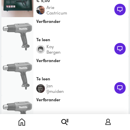
€ 5,00
Arie
Castricum
Verfbrander
Te leen
Kay
Bergen
verfbrander
Te leen
Jan
IJmuiden
Verfbrander
Te leen
Danilo