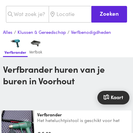
Zoeken
Alles
/
Klussen & Gereedschap
/
Verfbenodigdheden
Verfbak
Verfbrander
Verfbrander huren van je
buren in Voorhout
Kaart
verfbrander
Het heteluchtpistool is geschikt voor het
verwijderen van verf, lak en lijmresten. Drie
standen, 180