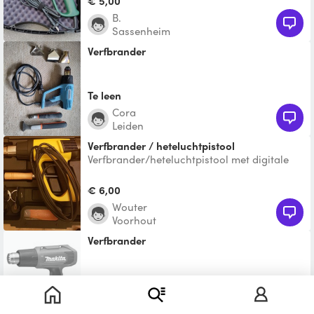
€ 5,00
B.
Sassenheim
Verfbrander
Te leen
Cora
Leiden
Verfbrander / heteluchtpistool
Verfbrander/heteluchtpistool met digitale
temperatuurinstelling tussen 50 en 650
graden. Inclusief
€ 6,00
Wouter
Voorhout
verfbrander
€ 2,00
Hans