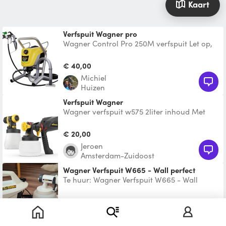
Kaart
Verfspuit Wagner pro
Wagner Control Pro 250M verfspuit Let op,
borg voor schoon terugbrengen 50 euro.
Dient na gebruik g
€ 40,00
Michiel
Huizen
Verfspuit Wagner
Wagner verfspuit w575 2liter inhoud Met
instelbare spuitdikte.
€ 20,00
Jeroen
Amsterdam-Zuidoost
Wagner Verfspuit W665 - Wall perfect
Te huur: Wagner Verfspuit W665 - Wall
perfect Huur voor 1 dag is 15 euro Elke extra
dag is 10 euro
€ 18,00
Abed
Almere Stad