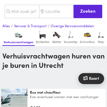
Zoeken
Alles
/
Vervoer & Transport
/
Overige Vervoersmiddelen
Bolderkar
Skelter
Vouwstep
Schoolbus
Step
Verhuisvrachtwagen
Verhuisvrachtwagen huren van
je buren in Utrecht
Kaart
Bus met chauffeur
Kan eventueel samen met een aanhanger
verhuurd worden. Prijs in overleg