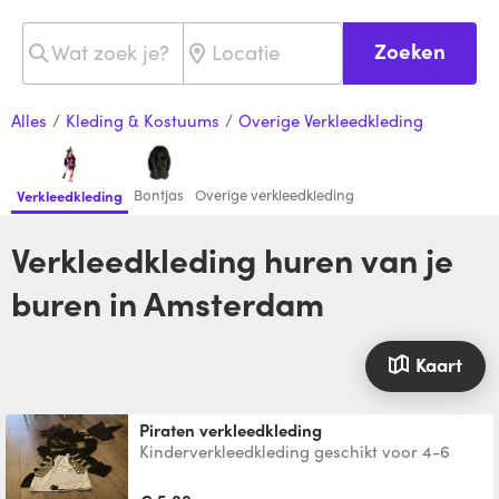
Zoeken
Alles
/
Kleding & Kostuums
/
Overige Verkleedkleding
Bontjas
Overige verkleedkleding
Verkleedkleding
Verkleedkleding huren van je
buren in Amsterdam
Kaart
Piraten verkleedkleding
Kinderverkleedkleding geschikt voor 4-6
jaar oud. Prachtig handgemaakt pak van
Pirates of The Carrib