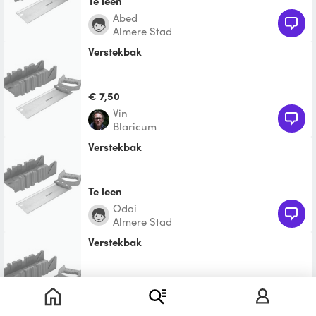
Te leen
Abed
Almere Stad
verstekbak
€ 7,50
vin
Blaricum
Verstekbak
Te leen
Odai
Almere Stad
Verstekbak
Te leen
Danielle