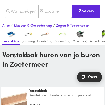
Zoeken
Alles
/
Klussen & Gereedschap
/
Zagen & Toebehoren
Ijzerzaag
Handzaag
Boomzaag
Cirkelzaag
Accudeco
Verstekbak
Verstekbak huren van je buren
in Zoetermeer
Kaart
Verstekbak
Verstekbak. Handig als je plintjes moet
zagen of een andere haakse houten
verbinding moet realiseren