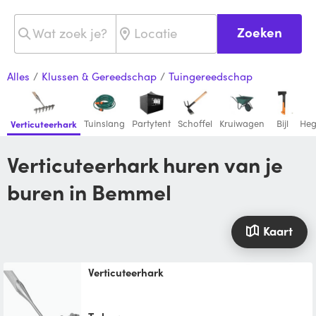
Zoeken
Alles
/
Klussen & Gereedschap
/
Tuingereedschap
Tuinslang
Partytent
Schoffel
Kruiwagen
Bijl
Heg
Verticuteerhark
Verticuteerhark huren van je
buren in Bemmel
Kaart
Verticuteerhark