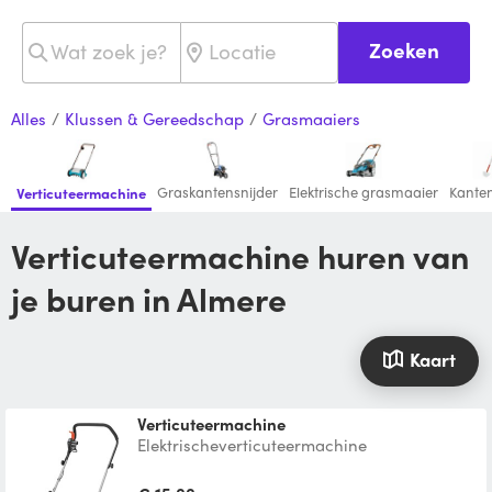
Zoeken
Alles
/
Klussen & Gereedschap
/
Grasmaaiers
Graskantensnijder
Elektrische grasmaaier
Kanten
Verticuteermachine
Verticuteermachine huren van
je buren in Almere
Kaart
Verticuteermachine
Elektrischeverticuteermachine