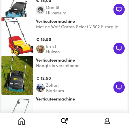
€ 15,00
Daniël
Hilversum
Verticuteermachine
Met de Wolf Garten Select V 302 E zorg je
ervoor dat jouw gazon er weer netjes en
gezond bijligt. De
€ 15,50
Ernst
Huizen
Verticuteermachine
Hoogte is verstelbaar.
€ 12,50
Zoltan
Blaricum
Verticuteermachine
Te leen
Yvonne