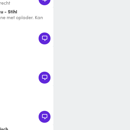
recht
u - Stihl
ine met oplader. Kan
In overleg kan ik het
isch