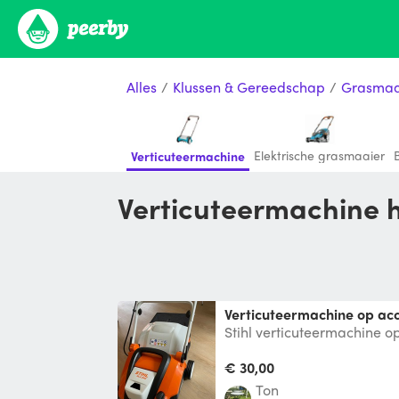
Alles
/
Klussen & Gereedschap
/
Grasmaa
Elektrische grasmaaier
Verticuteermachine
Verticuteermachine 
Verticuteermachine op acc
Stihl verticuteermachine o
tot ca. 70 m2. Diepte eenv
€ 30,00
Ton