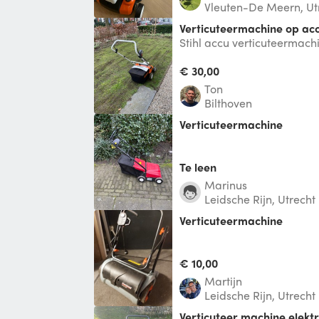
Vleuten-De Meern, Ut
Verticuteermachine op acc
Stihl accu verticuteermach
eventueel bezorgd worden. 
verti
€ 30,00
Ton
Bilthoven
verticuteermachine
Te leen
Marinus
Leidsche Rijn, Utrecht
Verticuteermachine
€ 10,00
Martijn
Leidsche Rijn, Utrecht
verticuteer machine elektr