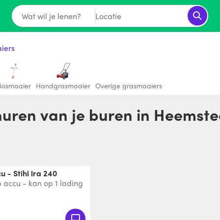
Wat wil je lenen?
Locatie
iers
Bosmaaier
Handgrasmaaier
Overige grasmaaiers
huren van je buren in Heemst
u - Stihl lra 240
p accu - kan op 1 lading
oudig instelbaar. Gras