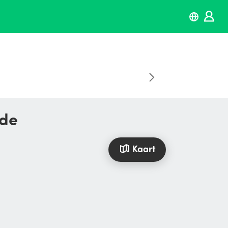
ede
Kaart