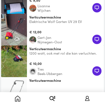
€ 9,50
Lisanne
Wijchen
Verticuteermachine
Elektrische Wolf Garten UV 29 EV
verticuteermachine.
€ 12,00
Gert-Jan
Nijmegen-Oost
Verticuteermachine
1200 watt, ook met rol die kan verluchten.
We wonen vlak over de grens achter Beek-
ubbergen, wel zel
€ 10,00
Ties
Beek-Ubbergen
Verticuteermachine
Te leen
Gerard