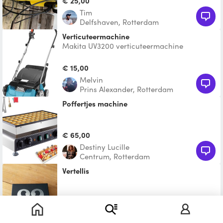
€ 25,00
Tim
Delfshaven, Rotterdam
Verticuteermachine
Makita UV3200 verticuteermachine
Elektrisch Al het afval wordt netjes
opgevangen in de 30 liter opva
€ 15,00
Melvin
Prins Alexander, Rotterdam
Poffertjes machine
€ 65,00
Destiny Lucille
Centrum, Rotterdam
Vertellis
Te leen
Els