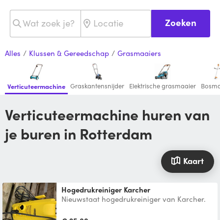
Zoeken
Alles
/
Klussen & Gereedschap
/
Grasmaaiers
Graskantensnijder
Elektrische grasmaaier
Bosma
Verticuteermachine
Verticuteermachine huren van
je buren in Rotterdam
Kaart
Hogedrukreiniger Karcher
Nieuwstaat hogedrukreiniger van Karcher.
Paar keer gebruikt en werkt heel goed. 2
spuitstukken aan t