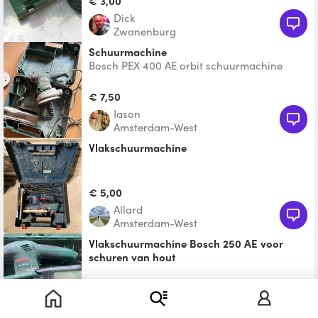
€ 3,00
Dick
Zwanenburg
Schuurmachine
Bosch PEX 400 AE orbit schuurmachine
(exclusief schuurpapier)
€ 7,50
Iason
Amsterdam-West
Vlakschuurmachine
€ 5,00
Allard
Amsterdam-West
Vlakschuurmachine Bosch 250 AE voor
schuren van hout
Voor hoogwaardige resultaten bij een groot
aantal schuurklussen Motor van 250 W
€ 10,00
levert fijn schuurw
Pieter