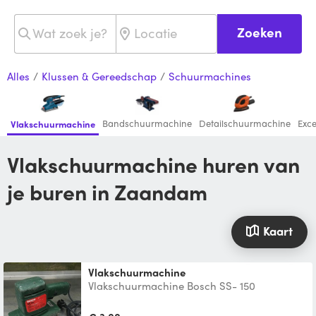
Zoeken
Alles
/
Klussen & Gereedschap
/
Schuurmachines
Bandschuurmachine
Detailschuurmachine
Exc
Vlakschuurmachine
Vlakschuurmachine huren van
je buren in Zaandam
Kaart
Vlakschuurmachine
Vlakschuurmachine Bosch SS- 150
schuuroppervlak 93-230 mm