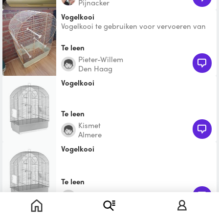
Pijnacker
Vogelkooi
Vogelkooi te gebruiken voor vervoeren van
vogeltjes
Te leen
Pieter-Willem
Den Haag
Vogelkooi
Te leen
Kismet
Almere
Vogelkooi
Te leen
Ann
Vogelkooi