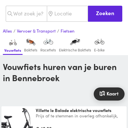
Zoeken
Alles
/
Vervoer & Transport
/
Fietsen
Bakfiets
Racefiets
Elektrische Bakfiets
E-bike
Vouwfiets
Vouwfiets huren van je buren
in Bennebroek
Kaart
Villette le Balade elektrische vouwfiets
Prijs af te stemmen in overleg afhankelijk,
van het aantal dagen gebruik. Omdat de
fiets nog helemaa