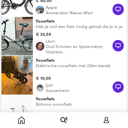
€ 40,00
Appie
Amsterdam Nieuw-West
Vouwfiets
Heb je ooit een fiets nodig gehad die je in je
broekzak kon stoppen? Nou, deze vouwfiets
€ 22,50
komt aardig
Leon
Oud Schoten en Spaarndam,
Haarlem
Vouwfiets
Elektrische vouwfiets met 25km bereik
€ 10,00
Just
Sassenheim
Vouwfiets
Batavus vouwfiets
Te leen
Bostjan